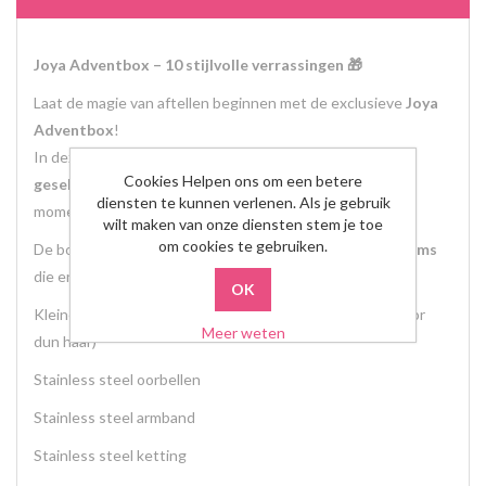
Joya Adventbox – 10 stijlvolle verrassingen 🎁
Laat de magie van aftellen beginnen met de exclusieve
Joya
Adventbox
!
In deze prachtige box ontdek je
10 zorgvuldig
Cookies Helpen ons om een betere
geselecteerde cadeautjes
, ontworpen om elke dag een
diensten te kunnen verlenen. Als je gebruik
moment van stijl en verwondering te brengen.
wilt maken van onze diensten stem je toe
om cookies te gebruiken.
De box bevat een mix van
stijlvolle, exclusieve Joya-items
die enkel verkrijgbaar zijn via deze adventbox:
Kleine, middelgrote en grote haarspeld (ook geschikt voor
Meer weten
dun haar)
Stainless steel oorbellen
Stainless steel armband
Stainless steel ketting