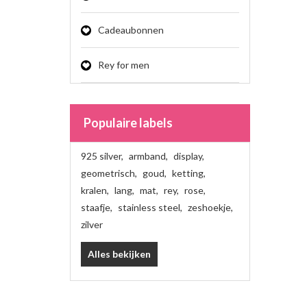
Cadeaubonnen
Rey for men
Populaire labels
925 silver
,
armband
,
display
,
geometrisch
,
goud
,
ketting
,
kralen
,
lang
,
mat
,
rey
,
rose
,
staafje
,
stainless steel
,
zeshoekje
,
zilver
Alles bekijken