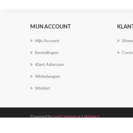
MIJN ACCOUNT
KLAN
Mijn Account
Sitem
Bestellingen
Conta
Klant Adressen
Winkelwagen
Wishlist
Powered by
nopCommerce
|
didymuz