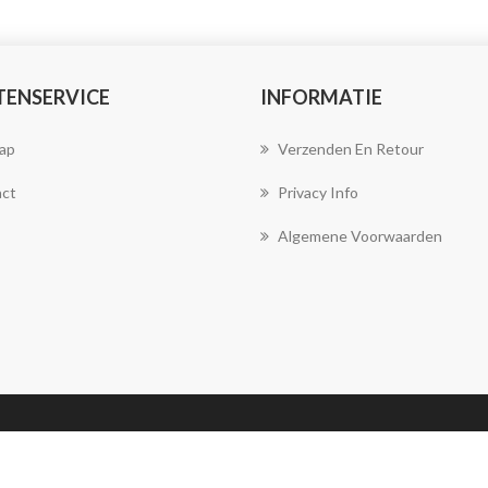
TENSERVICE
INFORMATIE
ap
Verzenden En Retour
ct
Privacy Info
Algemene Voorwaarden
Copyright ; 2026 Joya Juwelen. Alle rechten
voorbehouden.