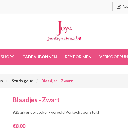
Reg
SHOPS
CADEAUBONNEN
REY FOR MEN
VERKOOPPUN
es
Studs goud
Blaadjes - Zwart
Blaadjes - Zwart
925 zilver oorsteker - verguld Verkocht per stuk!
€8,00