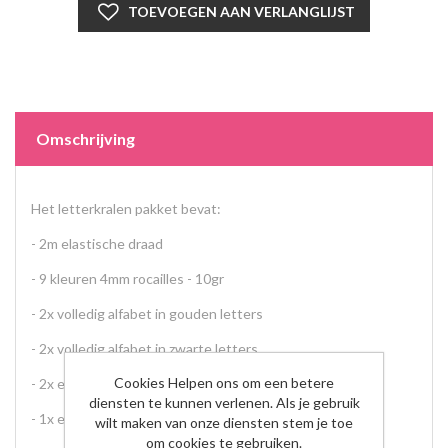
Omschrijving
Het letterkralen pakket bevat:
- 2m elastische draad
- 9 kleuren 4mm rocailles - 10gr
- 2x volledig alfabet in gouden letters
- 2x volledig alfabet in zwarte letters
Cookies Helpen ons om een betere
- 2x extra klinkersetje in zwarte letters (A, E, I, O & U)
diensten te kunnen verlenen. Als je gebruik
- 1x extra klinkersetje in gouden letters (A, E, I, O & U)
wilt maken van onze diensten stem je toe
om cookies te gebruiken.