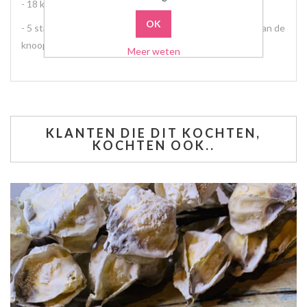
- 18 kralen met hartje in verschillende kleuren
- 5 stainless steel gouden kraaltjes voor het verbergen van de
knoop
Meer weten
KLANTEN DIE DIT KOCHTEN,
KOCHTEN OOK..