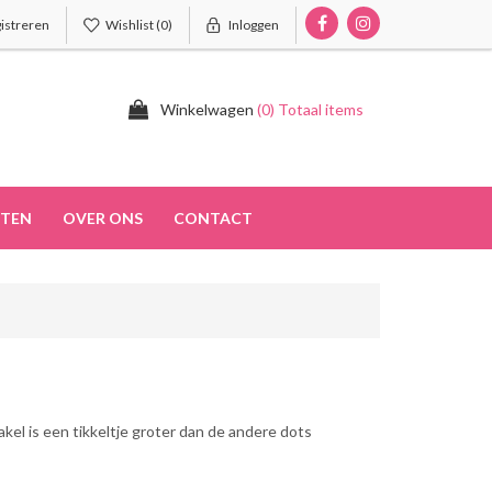
istreren
Wishlist
(0)
Inloggen
Winkelwagen
(0) Totaal items
TEN
OVER ONS
CONTACT
akel is een tikkeltje groter dan de andere dots