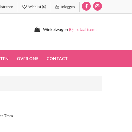
istreren
Wishlist
(0)
Inloggen
Winkelwagen
(0) Totaal items
TEN
OVER ONS
CONTACT
ter 7mm.