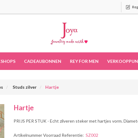
Reg
SHOPS
CADEAUBONNEN
REY FOR MEN
VERKOOPPUN
es
Studs zilver
Hartje
Hartje
PRIJS PER STUK - Echt zilveren steker met hartjes vorm. Diame
Artikelnummer Voorraad Referentie:
SZ002