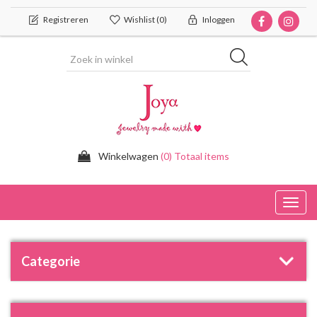
Registreren
Wishlist
(0)
Inloggen
Winkelwagen
(0) Totaal items
Toggl
navig
Categorie