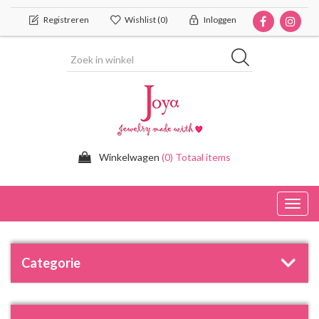
Registreren
Wishlist
(0)
Inloggen
Winkelwagen
(0) Totaal items
Toggl
navig
Categorie