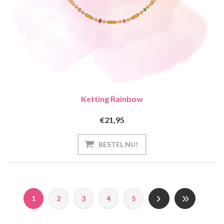
Ketting Rainbow
€21,95
1
2
3
4
5