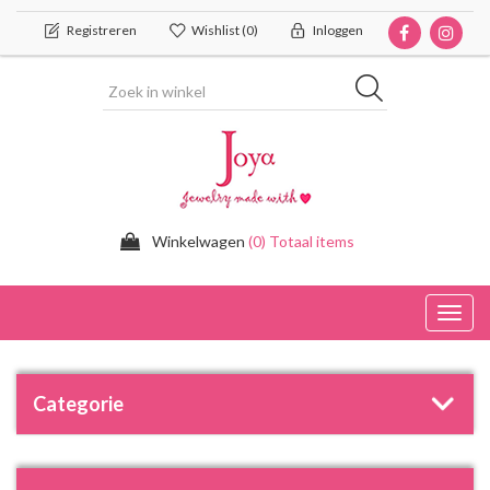
Registreren
Wishlist
(0)
Inloggen
Winkelwagen
(0) Totaal items
Toggl
navig
Categorie