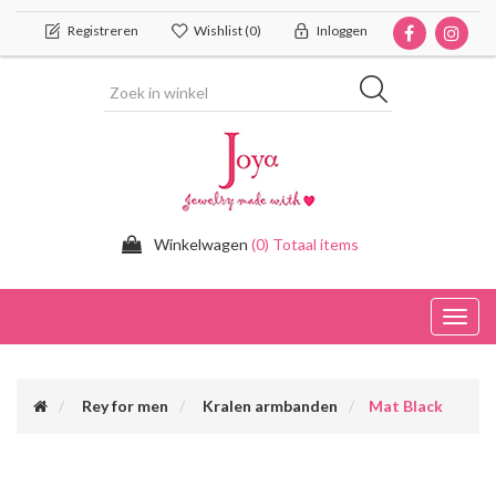
Registreren
Wishlist
(0)
Inloggen
Winkelwagen
(0) Totaal items
Toggl
navig
Rey for men
Kralen armbanden
Mat Black