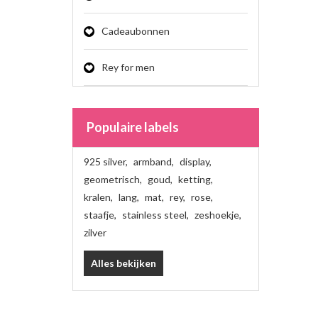
Cadeaubonnen
Rey for men
Populaire labels
925 silver
,
armband
,
display
,
geometrisch
,
goud
,
ketting
,
kralen
,
lang
,
mat
,
rey
,
rose
,
staafje
,
stainless steel
,
zeshoekje
,
zilver
Alles bekijken