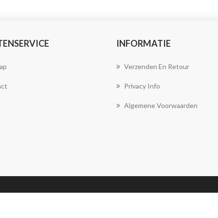
TENSERVICE
INFORMATIE
ap
Verzenden En Retour
ct
Privacy Info
Algemene Voorwaarden
Copyright ; 2026 Joya Juwelen. Alle rechten
voorbehouden.