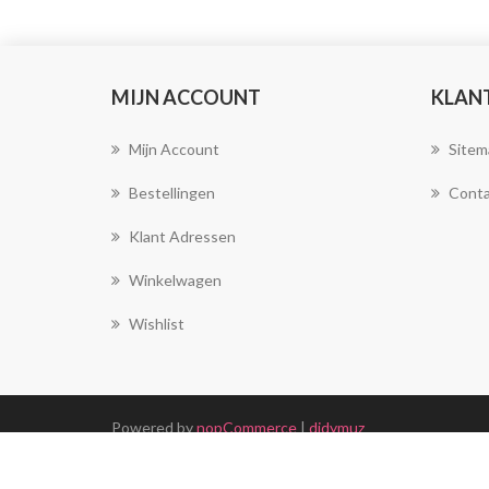
MIJN ACCOUNT
KLAN
Mijn Account
Sitem
Bestellingen
Conta
Klant Adressen
Winkelwagen
Wishlist
Powered by
nopCommerce
|
didymuz