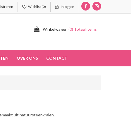
istreren
Wishlist
(0)
Inloggen
Winkelwagen
(0) Totaal items
TEN
OVER ONS
CONTACT
Gemaakt uit natuursteenkralen.