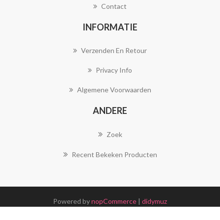
Contact
INFORMATIE
Verzenden En Retour
Privacy Info
Algemene Voorwaarden
ANDERE
Zoek
Recent Bekeken Producten
Powered by
nopCommerce
|
didymuz
Copyright ; 2026 Joya Juwelen. Alle rechten voorbehouden.