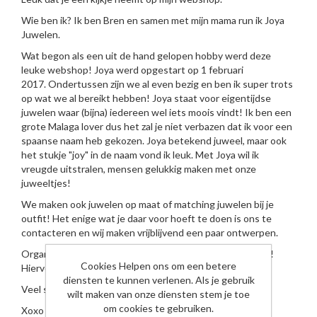
Wie ben ik? Ik ben Bren en samen met mijn mama run ik Joya
Juwelen.
Wat begon als een uit de hand gelopen hobby werd deze
leuke webshop! Joya werd opgestart op 1 februari
2017. Ondertussen zijn we al even bezig en ben ik super trots
op wat we al bereikt hebben! Joya staat voor eigentijdse
juwelen waar (bijna) iedereen wel iets moois vindt! Ik ben een
grote Malaga lover dus het zal je niet verbazen dat ik voor een
spaanse naam heb gekozen. Joya betekend juweel, maar ook
het stukje "joy" in de naam vond ik leuk. Met Joya wil ik
vreugde uitstralen, mensen gelukkig maken met onze
juweeltjes!
We maken ook juwelen op maat of matching juwelen bij je
outfit! Het enige wat je daar voor hoeft te doen is ons te
contacteren en wij maken vrijblijvend een paar ontwerpen.
Organiseer je graag een shop middag/avond, dat kan ook!
Cookies Helpen ons om een betere
Hiervoor kan je ook contact met ons opnemen!
diensten te kunnen verlenen. Als je gebruik
Veel shopplezier!
wilt maken van onze diensten stem je toe
om cookies te gebruiken.
Xoxo Bren & Josette