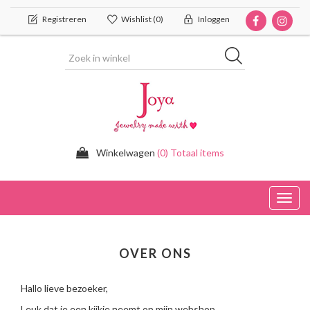
Registreren
Wishlist
(0)
Inloggen
Winkelwagen
(0) Totaal items
Toggl
navig
OVER ONS
Hallo lieve bezoeker,
Leuk dat je een kijkje neemt op mijn webshop.