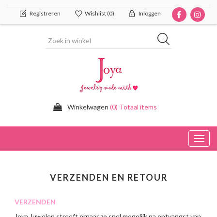
Registreren
Wishlist
(0)
Inloggen
Winkelwagen
(0) Totaal items
Toggl
navig
VERZENDEN EN RETOUR
VERZENDEN
Joya Juwelen streeft ernaar zo snel mogelijk na ontvangst van