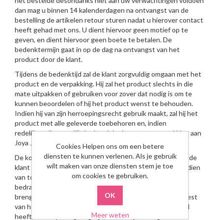
het bestelde desondanks niet aan uw verwachtingen voldoen
dan mag u binnen 14 kalenderdagen na ontvangst van de
bestelling de artikelen retour sturen nadat u hierover contact
heeft gehad met ons. U dient hiervoor geen motief op te
geven, en dient hiervoor geen boete te betalen. De
bedenktermijn gaat in op de dag na ontvangst van het
product door de klant.
Tijdens de bedenktijd zal de klant zorgvuldig omgaan met het
product en de verpakking. Hij zal het product slechts in die
mate uitpakken of gebruiken voor zover dat nodig is om te
kunnen beoordelen of hij het product wenst te behouden.
Indien hij van zijn herroepingsrecht gebruik maakt, zal hij het
product met alle geleverde toebehoren en, indien
redelijkerwijs mogelijk, in de originele staat en verpakking aan
Joya Juwelen retourneren.
Cookies Helpen ons om een betere
diensten te kunnen verlenen. Als je gebruik
De kosten van deze retourzending zijn voor rekening van de
wilt maken van onze diensten stem je toe
klant tenzij anders wordt overeengekomen. Indien (en indien
om cookies te gebruiken.
van toepassing) uw bestelling na retourzending minder
bedraagt dan de gestelde grens voor franco verzending,
brengen wij deze verzendkosten alsnog in rekening. De rest
van het bedrag dat de consument desbetreffend betaald
Meer weten
heeft, zal zo spoedig mogelijk, en uiterlijk 30 dagen na de