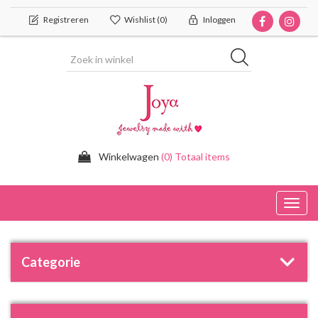
Registreren
Wishlist
(0)
Inloggen
Winkelwagen
(0) Totaal items
Toggl
navig
Categorie