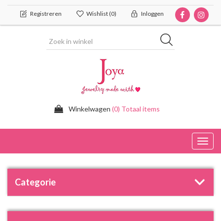
Registreren
Wishlist
(0)
Inloggen
Winkelwagen
(0) Totaal items
Toggl
navig
Categorie