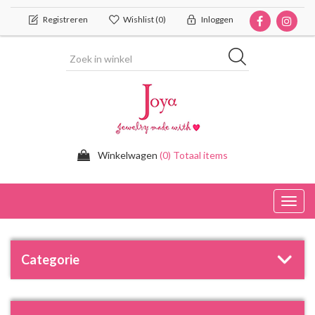
Registreren
Wishlist
(0)
Inloggen
Winkelwagen
(0) Totaal items
Toggl
navig
Categorie